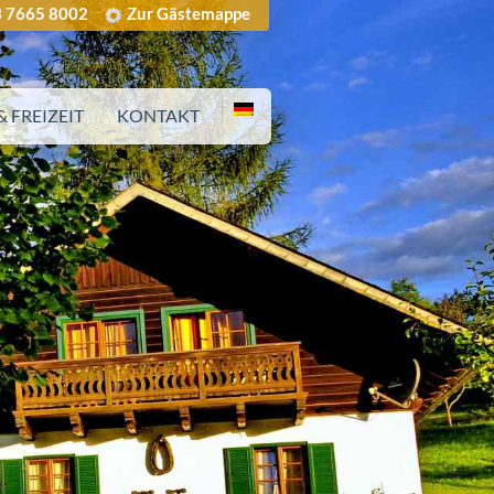
 7665 8002
Zur Gästemappe
 FREIZEIT
KONTAKT