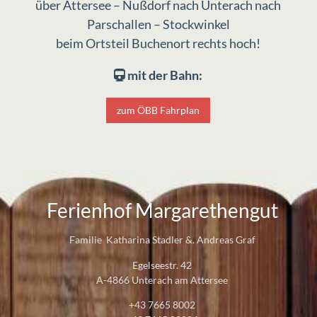
über Attersee – Nußdorf nach Unterach nach
Parschallen – Stockwinkel
beim Ortsteil Buchenort rechts hoch!
mit der Bahn:
zum ÖBB Fahrplan
Ferienhof Margarethengut
Familie Katharina Stadler &. Andreas Graf
Egelseestr. 42
A-4866 Unterach am Attersee
+43 7665 8002