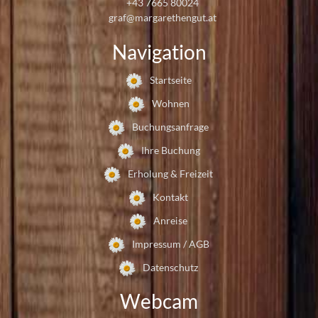
+43 7665 80024
graf@margarethengut.at
Navigation
Startseite
Wohnen
Buchungsanfrage
Ihre Buchung
Erholung & Freizeit
Kontakt
Anreise
Impressum / AGB
Datenschutz
Webcam