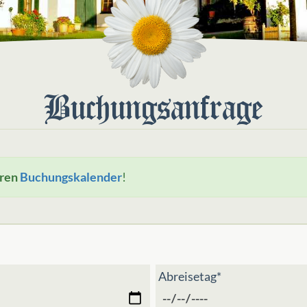
Buchungsanfrage
eren
Buchungskalender
!
Abreisetag*